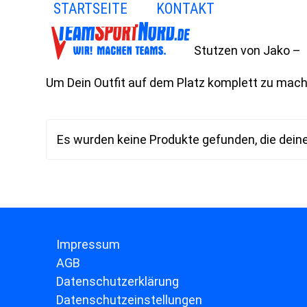
STARTSEITE
KONTAKT
Skip
to
content
Stutzen von Jako –
Um Dein Outfit auf dem Platz komplett zu mach
Es wurden keine Produkte gefunden, die dein
Impressum
AGB
Datenschutzerklärung
Datenschutzeinstellungen