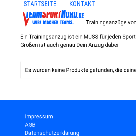
STARTSEITE
KONTAKT
Skip
to
content
Trainingsanzüge vo
Ein Trainingsanzug ist ein MUSS für jeden Sportl
Größen ist auch genau Dein Anzug dabei.
Es wurden keine Produkte gefunden, die dein
Impressum
AGB
Datenschutzerklärung